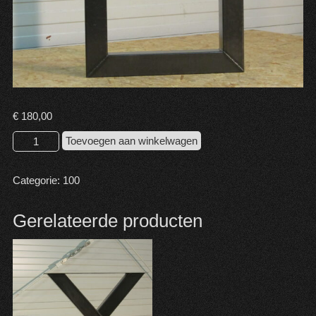
€
180,00
U-
Toevoegen aan winkelwagen
poot
100
Categorie:
100
aantal
Gerelateerde producten