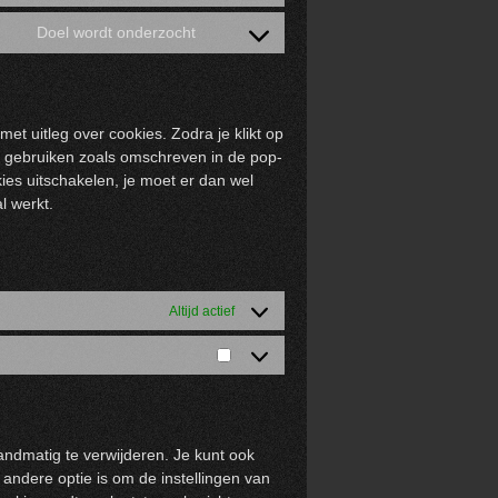
google-
to
Doel wordt onderzocht
recaptcha
service
Consent
google-
to
maps
service
diversen
et uitleg over cookies. Zodra je klikt op
e gebruiken zoals omschreven in de pop-
kies uitschakelen, je moet er dan wel
l werkt.
Altijd actief
Marketing
andmatig te verwijderen. Je kunt ook
ndere optie is om de instellingen van