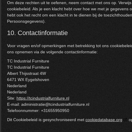
Om deze rechten uit te oefenen, neem contact met ons op. Verwij
cookiebeleid. Als je een klacht hebt over hoe we met je gegevens
hebt ook het recht om een klacht in te dienen bij de toezichthoudend
Persoonsgegevens).
10. Contactinformatie
Voor vragen en/of opmerkingen met betrekking tot ons cookiebeleid
ons opnemen via de volgende contactinformatie:
TC Industrial Furniture
TC Industrial Furniture
Albert Thijsstraat 4W
6471 WX Eygelshoven
Nederland
Nederland
Site:
https://tcindustrialfurniture.nl
E-mail:
administratie@
tcindustrialfurniture.nl
Telefoonnummer: +31655950950
Dit Cookiebeleid is gesynchroniseerd met
cookiedatabase.org
op