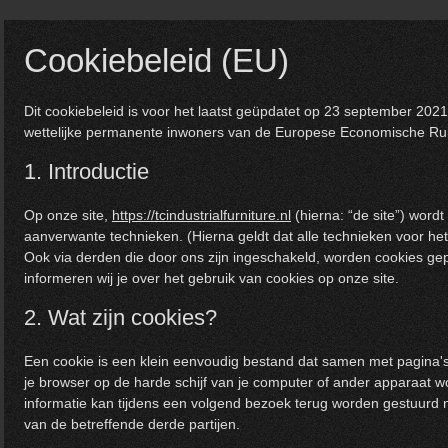
Cookiebeleid (EU)
Dit cookiebeleid is voor het laatst geüpdatet op 23 september 202
wettelijke permanente inwoners van de Europese Economische Rui
1. Introductie
Op onze site,
https://tcindustrialfurniture.nl
(hierna: “de site”) wor
aanverwante technieken. (Hierna geldt dat alle technieken voor 
Ook via derden die door ons zijn ingeschakeld, worden cookies ge
informeren wij je over het gebruik van cookies op onze site.
2. Wat zijn cookies?
Een cookie is een klein eenvoudig bestand dat samen met pagina'
je browser op de harde schijf van je computer of ander apparaat 
informatie kan tijdens een volgend bezoek terug worden gestuurd 
van de betreffende derde partijen.