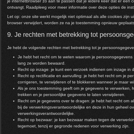
je internetbrowser zo aan te passen dat je iedere keer dat er een c
ontvangt. Raadpleeg voor meer informatie over deze opties de instr
Let op: onze site werkt mogelijk niet optimaal als alle cookies zijn u
browser verwijdert, worden ze na je toestemming opnieuw geplaats
9. Je rechten met betrekking tot persoonsg
Je hebt de volgende rechten met betrekking tot je persoonsgegeve
Je hebt het recht om te weten waarom je persoonsgegevens 
lang ze worden bewaard.
Recht op inzage: je kunt een verzoek indienen om inzage in 
Recht op rectificatie en aanvulling: je hebt het recht om je pe
corrigeren, te verwijderen of te blokkeren wanneer je maar wil
Als je ons toestemming geeft om je gegevens te verwerken, h
trekken en je persoonlijke gegevens te laten verwijderen.
Recht om je gegevens over te dragen: je hebt het recht om al
bij de verwerkingsverantwoordelijke en deze in hun geheel o
verwerkingsverantwoordelijke.
Recht op bezwaar: je kan bezwaar maken tegen de verwerkin
tegemoet, tenzij er gegronde redenen voor verwerking zijn.